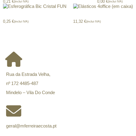
0,21
€
0,00
€
(inclui IVA)
(inclui IVA)
Esferográfica Bic Cristal FUN
Elásticos 4office (em caixa)
0,25
€
11,32
€
(inclui IVA)
(inclui IVA)
CONTACTOS
Rua da Estrada Velha,
nº 172 4485-487
Mindelo – Vila Do Conde
geral@mferreiraecosta.pt