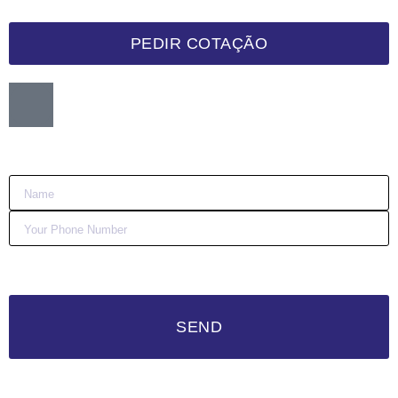
PEDIR COTAÇÃO
Want me to call you back?
:)
SEND