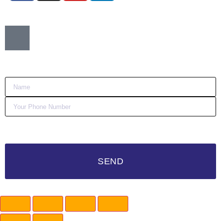
Want me to call you back?
:)
SEND