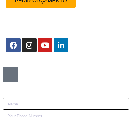
PEDIR ORÇAMENTO
Redes Sociais:
Want me to call you back?
:)