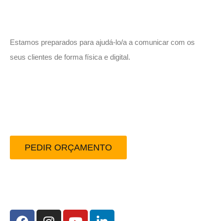
Vamos trabalhar juntos!
Estamos preparados para ajudá-lo/a a comunicar com os
seus clientes de forma física e digital.
Peça-nos um orçamento
sem compromisso.
PEDIR ORÇAMENTO
Redes Sociais: