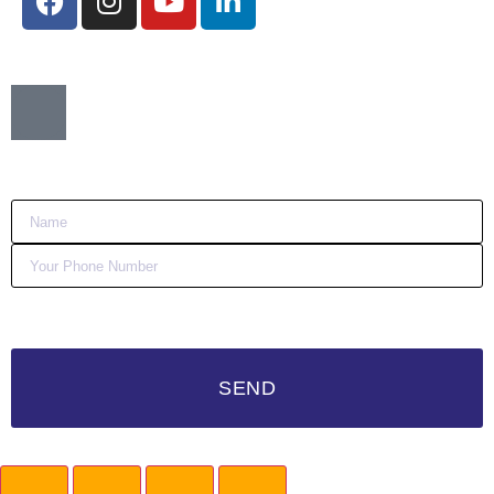
Want me to call you back?
:)
SEND