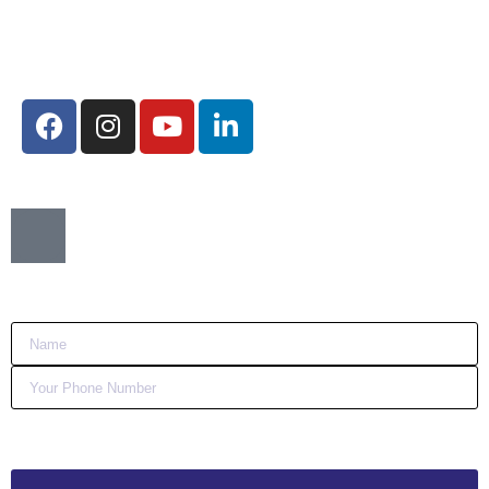
Redes Sociais:
Want me to call you back?
:)