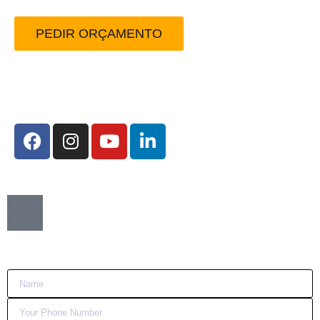
PEDIR ORÇAMENTO
Redes Sociais:
Want me to call you back?
:)